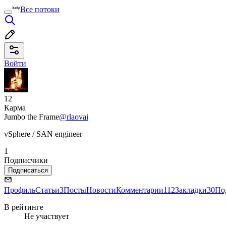
Все потоки
Войти
12
Карма
Jumbo the Frame
@rlaovai
vSphere / SAN engineer
1
Подписчики
Подписаться
Профиль
Статьи
3
Посты
Новости
Комментарии
112
Закладки
30
По
В рейтинге
Не участвует